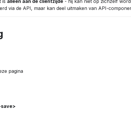
 is
alleen aan de clientzijde
- hij kan niet op zichzelf wor
eerd via de API, maar kan deel uitmaken van API-compone
g
eze pagina
-save>