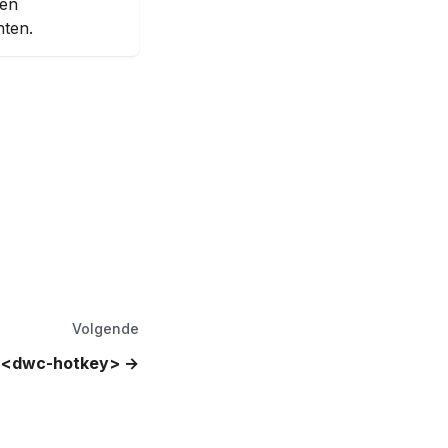
den
nten.
Volgende
<dwc-hotkey>