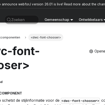
o announce webforJ version 26.01 is live! Read more about the cha
Zoeken
Gemeenschap
Ontwikkelaars
ntcomponenten
<dwc-font-chooser>
c-font-
Opene
oser>
nd
TCOMPONENT
e schetst de stijlinformatie voor de
co
<dwc-font-chooser>