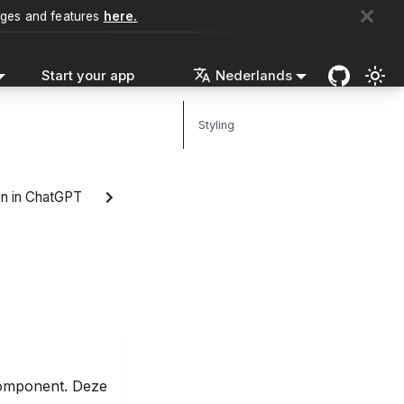
nges and features
here.
Start your app
Nederlands
Styling
n in ChatGPT
mponent. Deze