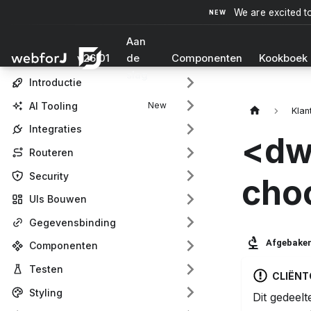
We are excited t
Aan
v26.01
de
Componenten
Kookboek
slag
Introductie
AI Tooling
Kla
Integraties
<dw
Routeren
Security
cho
UIs Bouwen
Gegevensbinding
Afgebake
Componenten
Testen
CLIËN
Styling
Dit gedeelt