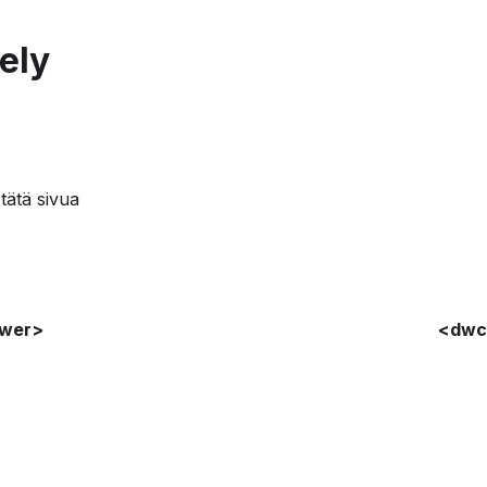
tely
ätä sivua
wer>
<dwc-