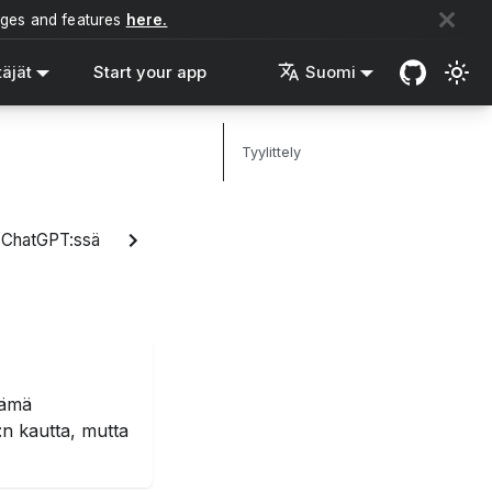
nges and features
here.
täjät
Start your app
Suomi
Tyylittely
 ChatGPT:ssä
Tämä
:n
kautta, mutta