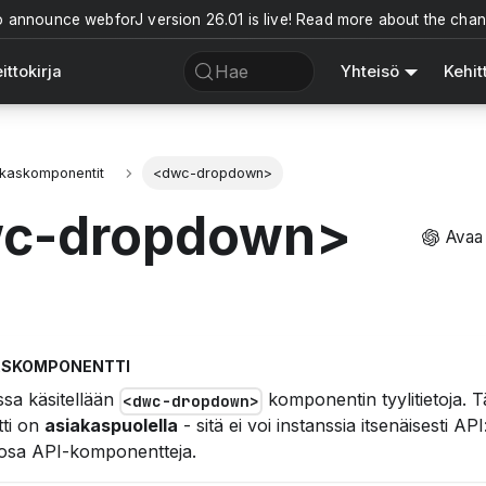
o announce webforJ version 26.01 is live! Read more about the cha
Hae
ittokirja
Yhteisö
Kehit
kaskomponentit
<dwc-dropdown>
c-dropdown>
Avaa
ASKOMPONENTTI
ssa käsitellään
komponentin tyylitietoja. 
<dwc-dropdown>
ti on
asiakaspuolella
- sitä ei voi instanssia itsenäisesti API
a osa API-komponentteja.