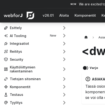
We are excited t
v26.01
Aloita
Komponentit
Ke
Esittely
AI Tooling
Asia
Integraatiot
<dw
Reititys
Security
Käyttöliittymien
Varjo
rakentaminen
Tietojen sitominen
ASIAK
Tässä osio
Komponentit
komponent
Testaus
se voi oll
Tyylitys