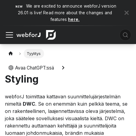
We are excited to announce webforJ version
26.01 is live! Read more about the changes and
features
here.
Tyylitys
Avaa ChatGPT:ssä
Styling
webforJ toimittaa kattavan suunnittelujärjestelmän
nimeltä
DWC
. Se on enemmän kuin pelkkä teema, se
on rakenteellinen, laajennettavissa oleva järjestelmä,
joka säätelee sovelluksesi visuaalista kieltä. DWC on
rakennettu auttamaan kehittäjiä ja suunnittelijoita
luomaan johdonmukaisia, brändin mukaisia