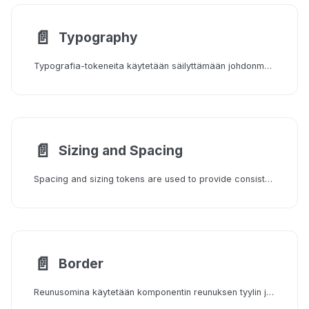
📄️
Typography
Typografia-tokeneita käytetään säilyttämään johdonmukainen fontti-estetiikka sovelluksessasi.
📄️
Sizing and Spacing
Spacing and sizing tokens are used to provide consistent spacing and sizing in your app. All sizing and spacing properties are defined in rem.
📄️
Border
Reunusomina käytetään komponentin reunuksen tyylin ja leveyden hallitsemiseen. Katso saatavilla olevat reunustyylit.