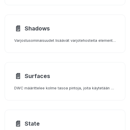
📄️
Shadows
Varjostusominaisuudet lisäävät varjotehosteita elementin kehän ympärille. Varjostukset merkitsevät käyttöliittymässä päällekkäin olevia kohteita.
📄️
Surfaces
DWC määrittelee kolme tasoa pintoja, joita käytetään käyttöliittymän hierarkian järjestämiseen yhdessä varjojen kanssa. Kaikki väripaletin värit on testattu siten, että niiden ja näiden pintojen välillä on tarpeeksi kontrastia.
📄️
State