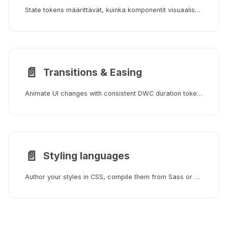
State tokens määrittävät, kuinka komponentit visuaalisesti reagoivat käyttäjän vuorovaikutukseen, esimerkiksi kun ne ovat poistettu käytöstä tai fokusoitu. Nämä muuttujat auttavat varmistamaan johdonmukaisen käyttäytymisen ja tyylin kaikissa käyttöliittymäelementeissä, ja niitä voidaan helposti mukauttaa vastaamaan suunnittelujärjestelmääsi.
📄️
Transitions & Easing
Animate UI changes with consistent DWC duration tokens and cubic-bezier easing curves for natural-feeling transitions.
📄️
Styling languages
Author your styles in CSS, compile them from Sass or Less, or generate them with Tailwind, and load the result into a webforJ app.