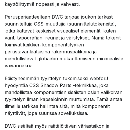
käyttöliittymiä nopeasti ja vahvasti.
Perusperiaatteeltaan DWC tarjoaa joukon tarkasti
suunniteltuja CSS-muuttujia (suunnittelutokeneita),
jotka kattavat keskeiset visuaaliset elementit, kuten
värit, typografian, reunat ja välistykset. Nämä tokenit
toimivat kaikkien komponenttityylien
perustavanlaatuisina rakennuspalikoina ja
mahdollistavat globaaliin mukauttamiseen minimaalista
vaivannäköä.
Edistyneemmän tyylittelyn tukemiseksi webforJ
hyödyntää CSS Shadow Parts -tekniikkaa, joka
mahdollistaa komponenttien sisäisten osien valikoivan
tyylittelyn ilman kapseloinnin murtumista. Tämä antaa
tiimeille tarkkaa hallintaa siitä, miltä komponentit
näyttävät, jopa suurissa sovelluksissa.
DWC sisältää myös räätälöitävän väriasteikon ja