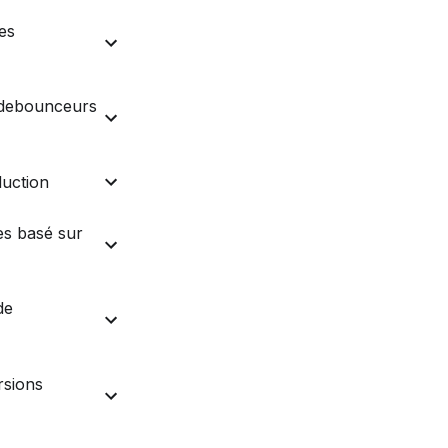
es
s debounceurs
duction
ès basé sur
de
rsions