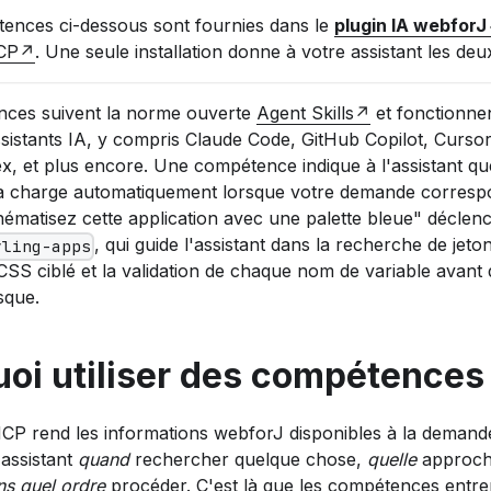
ences ci-dessous sont fournies dans le
plugin IA webforJ
CP
. Une seule installation donne à votre assistant les de
nces suivent la norme ouverte
Agent Skills
et fonctionne
istants IA, y compris Claude Code, GitHub Copilot, Cursor
, et plus encore. Une compétence indique à l'assistant qu
il la charge automatiquement lorsque votre demande corres
ématisez cette application avec une palette bleue" décle
, qui guide l'assistant dans la recherche de jet
yling-apps
 CSS ciblé et la validation de chaque nom de variable avant 
isque.
oi utiliser des compétences
P rend les informations webforJ disponibles à la demande, 
'assistant
quand
rechercher quelque chose,
quelle
approche
ns quel ordre
procéder. C'est là que les compétences entren