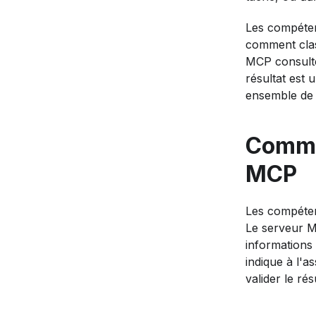
Les compétenc
comment class
MCP consulte
résultat est
ensemble de s
Comme
MCP
Les compéten
Le serveur MC
informations 
indique à l'a
valider le rés