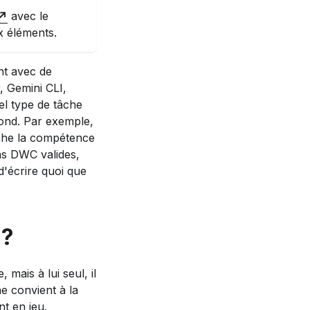
avec le
ux éléments.
nt avec de
, Gemini CLI,
el type de tâche
pond. Par exemple,
nche la compétence
ons DWC valides,
d'écrire quoi que
 ?
mais à lui seul, il
 convient à la
t en jeu.