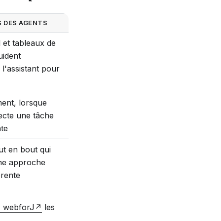
 DES AGENTS
l et tableaux de
uident
l'assistant pour
ent, lorsque
tecte une tâche
te
t en bout qui
une approche
rente
A webforJ
les