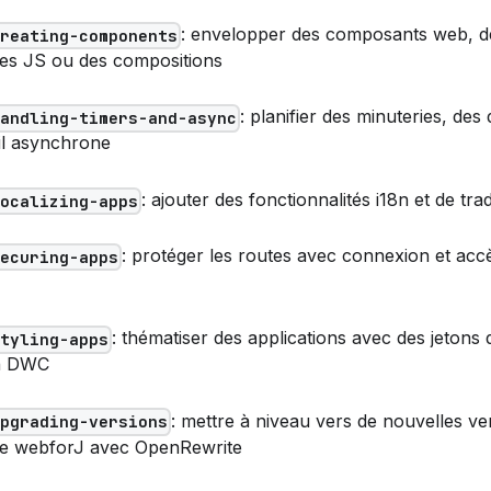
: envelopper des composants web, d
creating-components
ues JS ou des compositions
: planifier des minuteries, de
handling-timers-and-async
ail asynchrone
: ajouter des fonctionnalités i18n et de tra
localizing-apps
: protéger les routes avec connexion et acc
securing-apps
: thématiser des applications avec des jetons 
styling-apps
n DWC
: mettre à niveau vers de nouvelles ve
upgrading-versions
de webforJ avec OpenRewrite