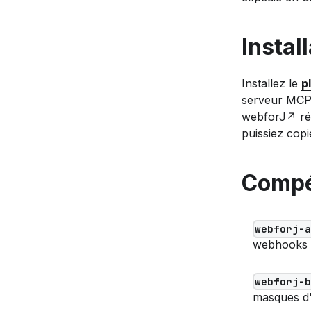
Instal
Installez le
p
serveur MCP.
webforJ
ré
puissiez cop
Compé
webforj-
webhooks e
webforj-
masques d