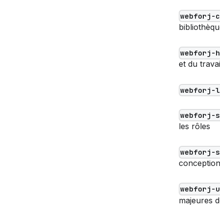
webforj-
bibliothèq
webforj-
et du trav
webforj-
webforj-
les rôles
webforj-
conceptio
webforj-
majeures 