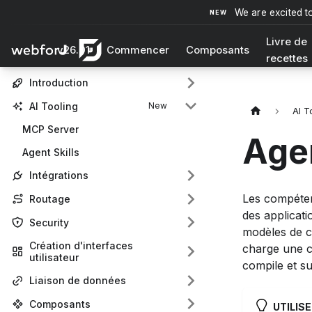
We are excited t
Livre de
v26.01
Commencer
Composants
recettes
Introduction
AI Tooling
AI T
MCP Server
Agen
Agent Skills
Intégrations
Les compéten
Routage
des applicati
Security
modèles de c
Création d'interfaces
charge une c
utilisateur
compile et su
Liaison de données
Composants
UTILISE