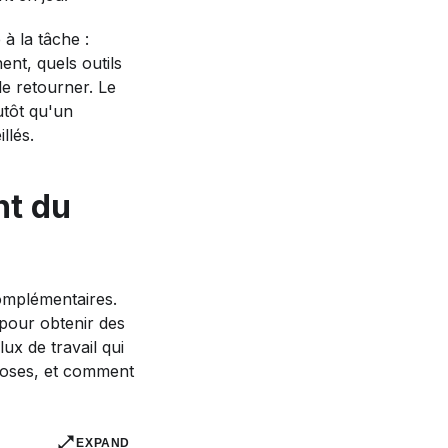
à la tâche :
ent, quels outils
le retourner. Le
utôt qu'un
llés.
nt du
omplémentaires.
 pour obtenir des
ux de travail qui
choses, et comment
EXPAND