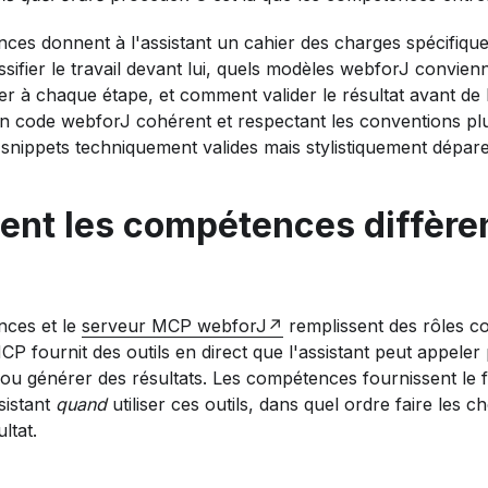
es donnent à l'assistant un cahier des charges spécifique 
ifier le travail devant lui, quels modèles webforJ convienn
r à chaque étape, et comment valider le résultat avant de 
 un code webforJ cohérent et respectant les conventions pl
nippets techniquement valides mais stylistiquement déparei
nt les compétences diffère
ces et le
serveur MCP webforJ
remplissent des rôles c
P fournit des outils en direct que l'assistant peut appeler
ou générer des résultats. Les compétences fournissent le fl
ssistant
quand
utiliser ces outils, dans quel ordre faire les 
ultat.