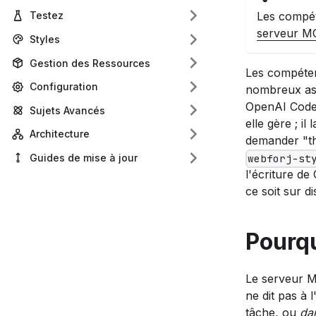
Les compét
Testez
serveur M
Styles
Gestion des Ressources
Les compéte
Configuration
nombreux ass
OpenAI Codex
Sujets Avancés
elle gère ; 
Architecture
demander "th
Guides de mise à jour
webforj-st
l'écriture de
ce soit sur d
Pourqu
Le serveur MC
ne dit pas à l
tâche, ou
da