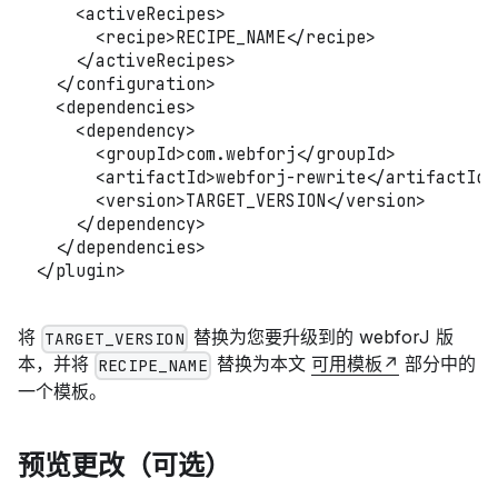
<
activeRecipes
>
<
recipe
>
RECIPE_NAME
</
recipe
>
</
activeRecipes
>
</
configuration
>
<
dependencies
>
<
dependency
>
<
groupId
>
com.webforj
</
groupId
>
<
artifactId
>
webforj-rewrite
</
artifactId
>
<
version
>
TARGET_VERSION
</
version
>
</
dependency
>
</
dependencies
>
</
plugin
>
将
替换为您要升级到的 webforJ 版
TARGET_VERSION
本，并将
替换为本文
可用模板
部分中的
RECIPE_NAME
一个模板。
预览更改（可选）