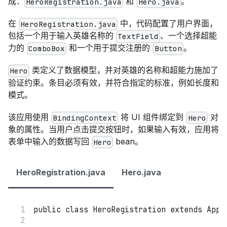
成：
和
。
HeroRegistration.java
Hero.java
在
中，代码配置了用户界面，
HeroRegistration.java
包括一个用于输入英雄名称的
、一个选择超能
TextField
力的
和一个用于提交注册的
。
ComboBox
Button
类定义了数据模型，并对英雄的名称和超能力施加了
Hero
验证约束。条目必须有效，并符合指定的标准，例如长度和
模式。
该应用使用
将 UI 组件绑定到
对
BindingContext
Hero
象的属性。当用户点击提交按钮时，如果输入有效，应用将
表单中输入的数据写回
bean。
Hero
HeroRegistration.java
Hero.java
public
class
HeroRegistration
extends
App