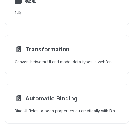
🗃
验证
1 项
📄️
Transformation
Convert between UI and model data types in webforJ bindings by implementing the Transformer interface and wiring it via useTransformer.
📄️
Automatic Binding
Bind UI fields to bean properties automatically with BindingContext.of using UseProperty, BindingExclude, and UseValidator annotations.