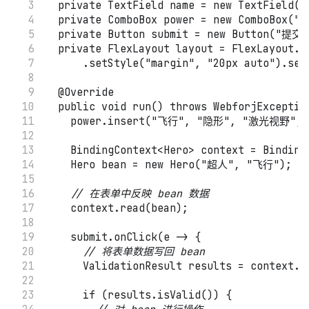
private
TextField
 name 
=
new
TextField
(
"
private
ComboBox
 power 
=
new
ComboBox
(
"
private
Button
 submit 
=
new
Button
(
"提交
private
FlexLayout
 layout 
=
FlexLayout
.
c
.
setStyle
(
"margin"
,
"20px auto"
)
.
set
@Override
public
void
run
(
)
throws
WebforjExceptio
    power
.
insert
(
"飞行"
,
"隐形"
,
"激光视野"
,
BindingContext
<
Hero
>
 context 
=
Binding
Hero
 bean 
=
new
Hero
(
"超人"
,
"飞行"
)
;
// 在表单中反映 bean 数据
    context
.
read
(
bean
)
;
    submit
.
onClick
(
e 
->
{
// 将表单数据写回 bean
ValidationResult
 results 
=
 context
.
w
if
(
results
.
isValid
(
)
)
{