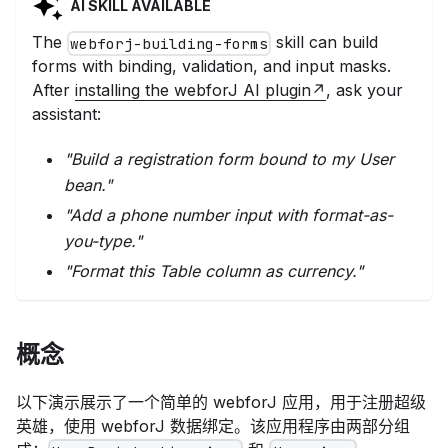
AI SKILL AVAILABLE
The
skill can
build
webforj-building-forms
forms with binding, validation, and input masks
.
After
installing the webforJ AI plugin
, ask your
assistant:
"
Build a registration form bound to my User
bean.
"
"
Add a phone number input with format-as-
you-type.
"
"
Format this Table column as currency.
"
概念
以下演示展示了一个简单的 webforJ 应用，用于注册超级
英雄，使用 webforJ 数据绑定。该应用程序由两部分组