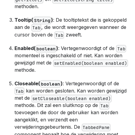
methoden.
Tooltip(
)
: De tooltiptekst die is gekoppeld
String
aan de
, die wordt weergegeven wanneer de
Tab
cursor boven de
zweeft.
Tab
Enabled(
)
: Vertegenwoordigt of de
boolean
Tab
momenteel is ingeschakeld of niet. Kan worden
gewijzigd met de
setEnabled(boolean enabled)
methode.
Closeable(
)
: Vertegenwoordigt of de
boolean
kan worden gesloten. Kan worden gewijzigd
Tab
met de
setCloseable(boolean enabled)
methode. Dit zal een sluitknop op de
Tab
toevoegen die door de gebruiker kan worden
aangeklikt, en verzendt een
verwijderingsgebeurtenis. De
TabbedPane
component bepaalt hoe de verwijdering moet