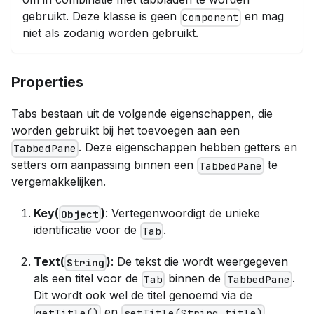
gebruikt. Deze klasse is geen
en mag
Component
niet als zodanig worden gebruikt.
Properties
Tabs bestaan uit de volgende eigenschappen, die
worden gebruikt bij het toevoegen aan een
. Deze eigenschappen hebben getters en
TabbedPane
setters om aanpassing binnen een
te
TabbedPane
vergemakkelijken.
Key(
)
: Vertegenwoordigt de unieke
Object
identificatie voor de
.
Tab
Text(
)
: De tekst die wordt weergegeven
String
als een titel voor de
binnen de
.
Tab
TabbedPane
Dit wordt ook wel de titel genoemd via de
en
getTitle()
setTitle(String title)