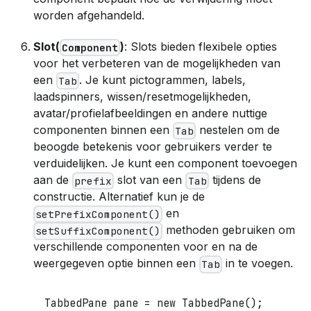
worden afgehandeld.
Slot(
)
: Slots bieden flexibele opties
Component
voor het verbeteren van de mogelijkheden van
een
. Je kunt pictogrammen, labels,
Tab
laadspinners, wissen/resetmogelijkheden,
avatar/profielafbeeldingen en andere nuttige
componenten binnen een
nestelen om de
Tab
beoogde betekenis voor gebruikers verder te
verduidelijken. Je kunt een component toevoegen
aan de
slot van een
tijdens de
prefix
Tab
constructie. Alternatief kun je de
en
setPrefixComponent()
methoden gebruiken om
setSuffixComponent()
verschillende componenten voor en na de
weergegeven optie binnen een
in te voegen.
Tab
TabbedPane
 pane 
=
new
TabbedPane
(
)
;