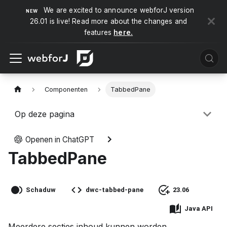
We are excited to announce webforJ version
26.01 is live! Read more about the changes and
features
here.
Componenten
TabbedPane
Op deze pagina
Openen in ChatGPT
TabbedPane
Schaduw
dwc-tabbed-pane
23.06
Java API
Meerdere secties inhoud kunnen worden