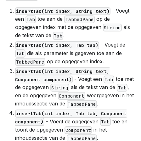
- Voegt
insertTab(int index, String text)
een
toe aan de
op de
Tab
TabbedPane
opgegeven index met de opgegeven
als
String
de tekst van de
.
Tab
- Voegt de
insertTab(int index, Tab tab)
die als parameter is gegeven toe aan de
Tab
op de opgegeven index.
TabbedPane
insertTab(int index, String text,
- Voegt een
toe met
Component component)
Tab
de opgegeven
als de tekst van de
,
String
Tab
en de opgegeven
weergegeven in het
Component
inhoudssectie van de
.
TabbedPane
insertTab(int index, Tab tab, Component
- Voegt de opgegeven
toe en
component)
Tab
toont de opgegeven
in het
Component
inhoudssectie van de
.
TabbedPane