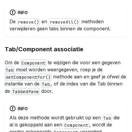
INFO
De
en
methoden
remove()
removeAll()
verwijderen geen tabs binnen de component.
Tab/Component associatie
Om de
te wijzigen die voor een gegeven
Component
moet worden weergegeven, roep je de
Tab
methode aan en geef je ofwel de
setComponentFor()
instantie van de
, of de index van die Tab binnen
Tab
de
door.
TabbedPane
INFO
Als deze methode wordt gebruikt op een
die
Tab
al is gekoppeld aan een
, wordt de
Component
eerder gekoppelde
vernietigd.