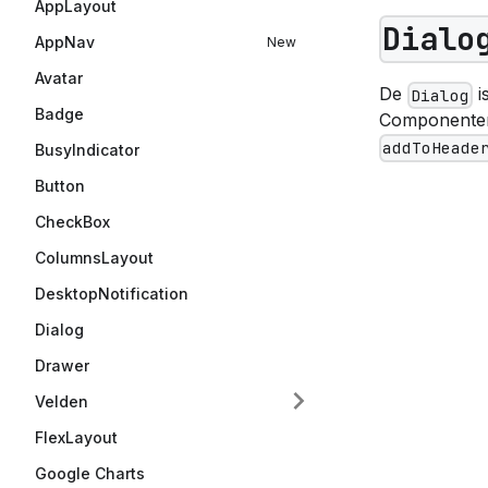
AppLayout
Dialo
AppNav
Avatar
De
i
Dialog
Badge
Componenten
addToHeade
BusyIndicator
Button
CheckBox
ColumnsLayout
DesktopNotification
Dialog
Drawer
Velden
FlexLayout
Google Charts