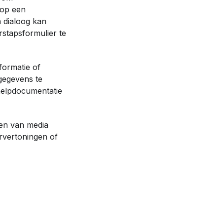
 op een
 dialoog kan
stapsformulier te
formatie of
 gegevens te
 helpdocumentatie
len van media
rvertoningen of