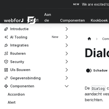
We are excited t
Aan
v26.01
de
Componenten
Kookboek
slag
Introductie
AI Tooling
Com
Integraties
Dial
Routeren
Security
UIs Bouwen
Schaduw
Gegevensbinding
Componenten
De
c
Dialog
aandacht ves
Accordion
berichten.
Alert