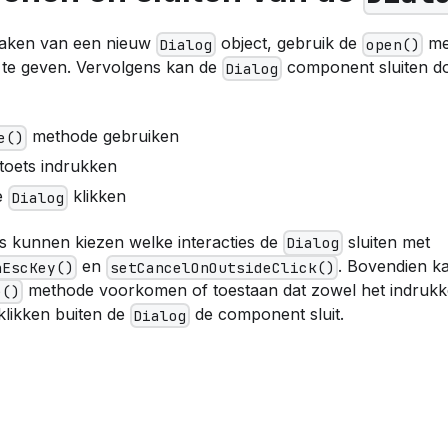
aken van een nieuw
object, gebruik de
me
Dialog
open()
 te geven. Vervolgens kan de
component sluiten d
Dialog
methode gebruiken
e()
toets indrukken
e
klikken
Dialog
s kunnen kiezen welke interacties de
sluiten met
Dialog
en
. Bovendien k
nEscKey()
setCancelOnOutsideClick()
methode voorkomen of toestaan dat zowel het indruk
e()
 klikken buiten de
de component sluit.
Dialog