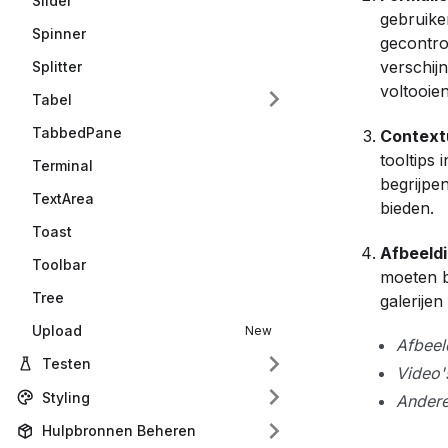
Slider
gebruike
Spinner
gecontro
verschij
Splitter
voltooien
Tabel
TabbedPane
Contextu
tooltips
Terminal
begrijpe
TextArea
bieden.
Toast
Afbeeld
Toolbar
moeten b
Tree
galerije
Upload
Afbeel
Testen
Video'
Styling
Ander
Hulpbronnen Beheren