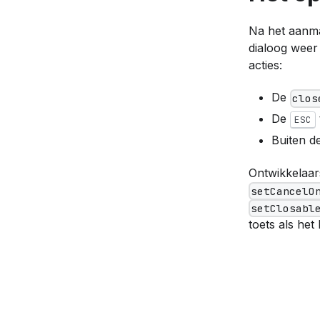
Na het aanm
dialoog weer
acties:
De
clos
De
ESC
Buiten d
Ontwikkelaar
setCancelO
setClosabl
toets als het