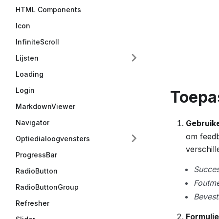
HTML Components
Icon
InfiniteScroll
Lijsten
Loading
Login
Toepa
MarkdownViewer
Navigator
Gebruik
om feedb
Optiedialoogvensters
verschil
ProgressBar
Succes
RadioButton
Foutme
RadioButtonGroup
Bevest
Refresher
Formuli