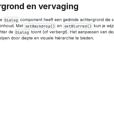
rgrond en vervaging
de
component heeft een gedimde achtergrond die s
Dialog
e inhoud. Met
en
kun je wij
setBackdrop()
setBlurred()
hter de
toont (of verbergt). Het aanpassen van dez
Dialog
lpen door diepte en visuele hiërarchie te bieden.