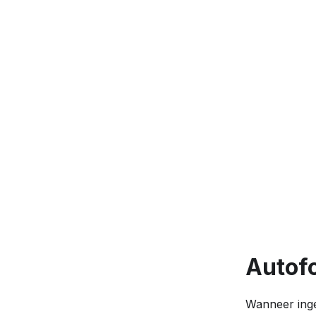
Autof
Wanneer inge