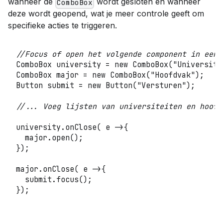
wanneer de
wordt gesloten en wanneer
ComboBox
deze wordt geopend, wat je meer controle geeft om
specifieke acties te triggeren.
//Focus of open het volgende component in een 
ComboBox
 university 
=
new
ComboBox
(
"Universite
ComboBox
 major 
=
new
ComboBox
(
"Hoofdvak"
)
;
Button
 submit 
=
new
Button
(
"Versturen"
)
;
//... Voeg lijsten van universiteiten en hoofd
university
.
onClose
(
 e 
->
{
  major
.
open
(
)
;
}
)
;
major
.
onClose
(
 e 
->
{
  submit
.
focus
(
)
;
}
)
;