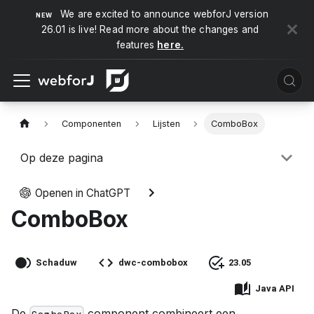
We are excited to announce webforJ version
26.01 is live! Read more about the changes and
features
here.
Componenten
Lijsten
ComboBox
Op deze pagina
Openen in ChatGPT
ComboBox
Schaduw
dwc-combobox
23.05
Java API
De
component combineert een