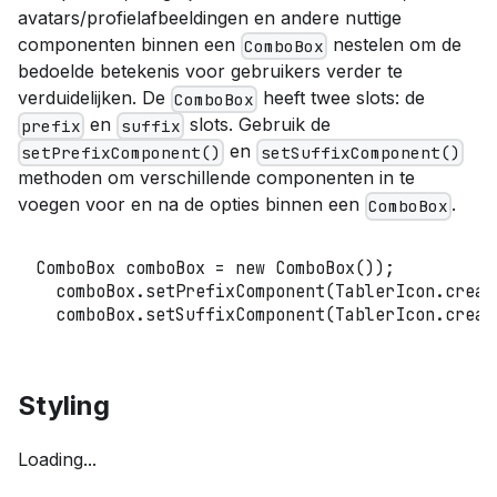
avatars/profielafbeeldingen en andere nuttige
componenten binnen een
nestelen om de
ComboBox
bedoelde betekenis voor gebruikers verder te
verduidelijken. De
heeft twee slots: de
ComboBox
en
slots. Gebruik de
prefix
suffix
en
setPrefixComponent()
setSuffixComponent()
methoden om verschillende componenten in te
voegen voor en na de opties binnen een
.
ComboBox
ComboBox
 comboBox 
=
new
ComboBox
(
)
)
;
  comboBox
.
setPrefixComponent
(
TablerIcon
.
creat
  comboBox
.
setSuffixComponent
(
TablerIcon
.
creat
Styling
Loading...