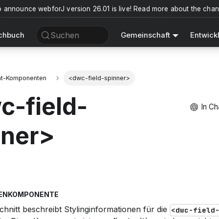
o announce webforJ version 26.01 is live! Read more about the cha
Suchen
chbuch
Gemeinschaft
Entwick
nt-Komponenten
<dwc-field-spinner>
c-field-
In C
nner>
TENKOMPONENTE
chnitt beschreibt Stylinginformationen für die
<dwc-field