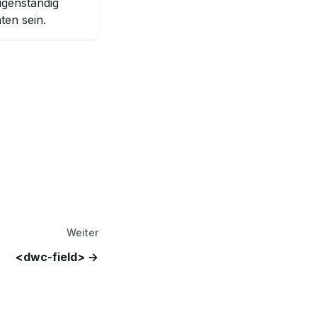
igenständig
ten sein.
Weiter
<dwc-field>