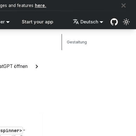
nges and features
here.
ler
Start your app
Deutsch
Gestaltung
hatGPT öffnen
-
-spinner>