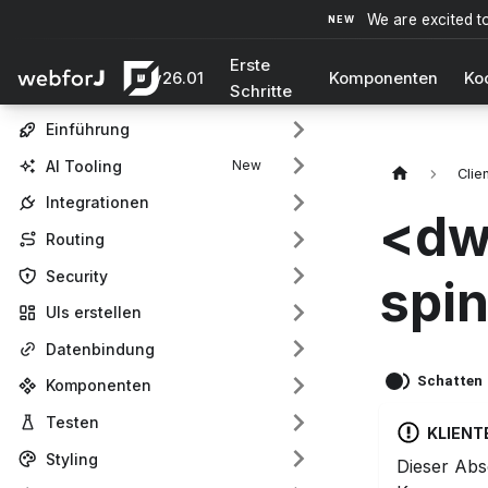
We are excited t
Erste
v26.01
Komponenten
Ko
Schritte
Einführung
AI Tooling
Clie
Integrationen
<dw
Routing
Security
spi
UIs erstellen
Datenbindung
Schatten
Komponenten
Testen
KLIEN
Styling
Dieser Abs