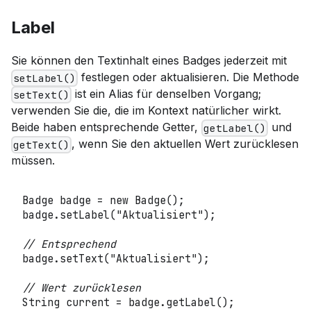
Label
Sie können den Textinhalt eines Badges jederzeit mit
festlegen oder aktualisieren. Die Methode
setLabel()
ist ein Alias für denselben Vorgang;
setText()
verwenden Sie die, die im Kontext natürlicher wirkt.
Beide haben entsprechende Getter,
und
getLabel()
, wenn Sie den aktuellen Wert zurücklesen
getText()
müssen.
Badge
 badge 
=
new
Badge
(
)
;
badge
.
setLabel
(
"Aktualisiert"
)
;
// Entsprechend
badge
.
setText
(
"Aktualisiert"
)
;
// Wert zurücklesen
String
 current 
=
 badge
.
getLabel
(
)
;