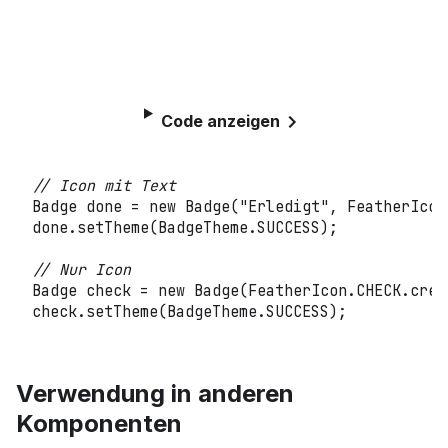
Code anzeigen
// Icon mit Text
Badge
 done 
=
new
Badge
(
"Erledigt"
,
FeatherIcon
done
.
setTheme
(
BadgeTheme
.
SUCCESS
)
;
// Nur Icon
Badge
 check 
=
new
Badge
(
FeatherIcon
.
CHECK
.
crea
check
.
setTheme
(
BadgeTheme
.
SUCCESS
)
;
Verwendung in anderen
Komponenten