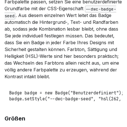
Farbpalette passen, setzen Sie eine benutzerdefinierte
Grundfarbe mit der CSS-Eigenschaft
--dwc-badge-
. Aus diesem einzelnen Wert leitet das Badge
seed
automatisch die Hintergrund-, Text- und Randfarben
ab, sodass jede Kombination lesbar bleibt, ohne dass
Sie jede individuell festlegen müssen. Das bedeutet,
dass Sie ein Badge in jeder Farbe Ihres Designs mit
Sicherheit gestalten können. Farbton, Sättigung und
Helligkeit (HSL)-Werte sind hier besonders praktisch;
das Wechseln des Farbtons allein reicht aus, um eine
völlig andere Farbpalette zu erzeugen, während der
Kontrast intakt bleibt.
Badge
 badge 
=
new
Badge
(
"Benutzerdefiniert"
)
;
badge
.
setStyle
(
"--dwc-badge-seed"
,
"hsl(262, 5
Größen