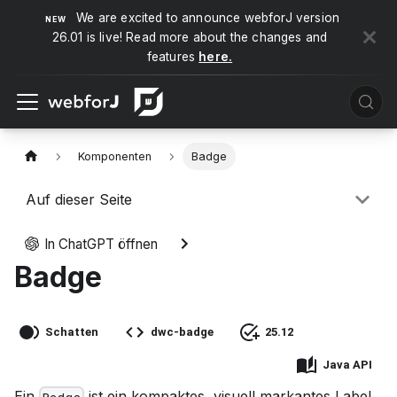
We are excited to announce webforJ version
26.01 is live! Read more about the changes and
features
here.
Komponenten
Badge
Auf dieser Seite
In ChatGPT öffnen
Badge
Schatten
dwc-badge
25.12
Java API
Ein
ist ein kompaktes, visuell markantes Label,