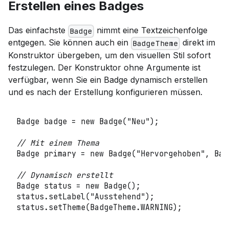
Erstellen eines Badges
Das einfachste
nimmt eine Textzeichenfolge
Badge
entgegen. Sie können auch ein
direkt im
BadgeTheme
Konstruktor übergeben, um den visuellen Stil sofort
festzulegen. Der Konstruktor ohne Argumente ist
verfügbar, wenn Sie ein Badge dynamisch erstellen
und es nach der Erstellung konfigurieren müssen.
Badge
 badge 
=
new
Badge
(
"Neu"
)
;
// Mit einem Thema
Badge
 primary 
=
new
Badge
(
"Hervorgehoben"
,
Bad
// Dynamisch erstellt
Badge
 status 
=
new
Badge
(
)
;
status
.
setLabel
(
"Ausstehend"
)
;
status
.
setTheme
(
BadgeTheme
.
WARNING
)
;