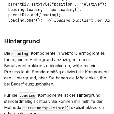
parentDiv
.
setStyle
(
"position"
,
"relative"
)
;
Loading
 loading 
=
new
Loading
(
)
;
parentDiv
.
add
(
loading
)
;
loading
.
open
(
)
;
// Loading blockiert nur die 
Hintergrund
Die
-Komponente in webforJ ermöglicht es
Loading
Ihnen, einen Hintergrund anzuzeigen, um die
Benutzerinteraktion zu blockieren, während ein
Prozess läuft. Standardmäßig aktiviert die Komponente
den Hintergrund, aber Sie haben die Möglichkeit, ihn
bei Bedarf auszuschalten.
Für die
-Komponente ist der Hintergrund
Loading
standardmäßig sichtbar. Sie können ihn mithilfe der
Methode
explizit aktivieren
setBackdropVisible()
oder deaktivieren: